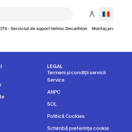
DTS - Serviciul de suport tehnic Decathlon
Montaj produse la 
I
LEGAL
Termeni și condiții servicii
Service
k
ANPC
te
SOL
Politică Cookies
Schimbă preferințe cookie