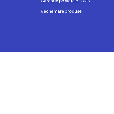
Garanție pe viață B'TWIN
Rechemare produse