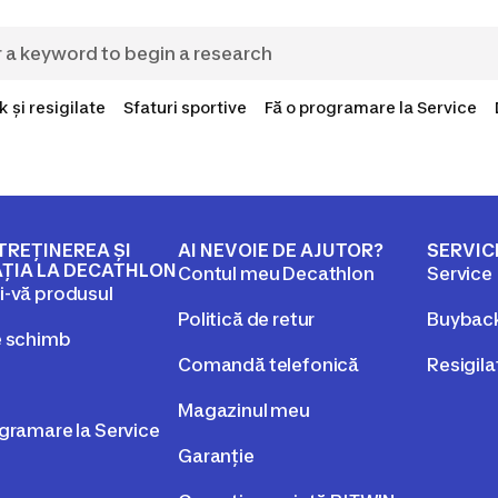
 și resigilate
Sfaturi sportive
Fă o programare la Service
TREȚINEREA ȘI
AI NEVOIE DE AJUTOR?
SERVICI
ȚIA LA DECATHLON
Contul meu Decathlon
Service
i-vă produsul
Politică de retur
Buybac
e schimb
Comandă telefonică
Resigila
Magazinul meu
gramare la Service
Garanție