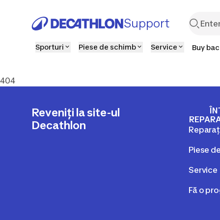
Support
Sporturi
Piese de schimb
Service
Buy back
404
ÎN
Reveniți la site-ul
REPARA
Decathlon
Reparaț
Piese d
Service
Fă o pro