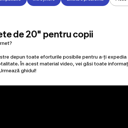
ete de 20" pentru copii
ernet?
tre depun toate eforturile posibile pentru a-ți expedia 
otalitate. În acest material video, vei găsi toate informa
. Urmează ghidul!