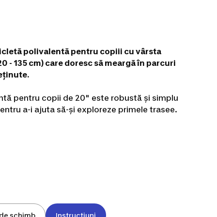
letă polivalentă pentru copiii cu vârsta
(120 - 135 cm) care doresc să meargă în parcuri
eținute.
ntă pentru copii de 20" este robustă și simplu
 pentru a-i ajuta să-și exploreze primele trasee.
 de schimb
Instrucțiuni