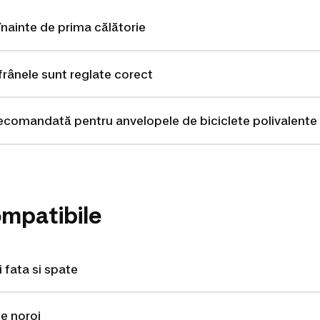
 înainte de prima călătorie
frânele sunt reglate corect
recomandată pentru anvelopele de biciclete polivalent
ompatibile
 fata si spate
e noroi