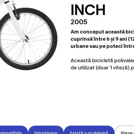
INCH
2005
Am conceput această bicic
cuprinsă între 6 și 9 ani 
urbane sau pe poteci într
Această bicicletă polivale
de utilizat (doar 1 viteză)
ompatibile
întreținere
Există o problemă
Piese