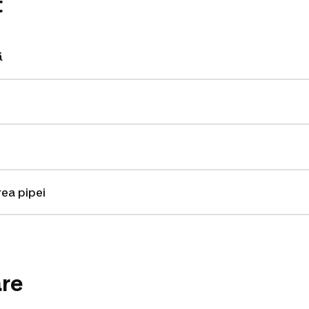
t
ă
ea pipei
are