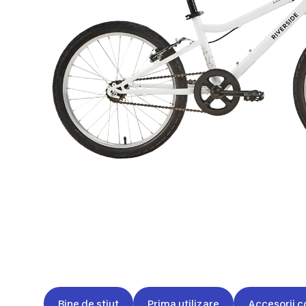
Bine de știut
Prima utilizare
Accesorii c