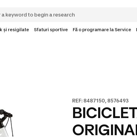
 și resigilate
Sfaturi sportive
Fă o programare la Service
REF: 8487150, 8576493
BICICLET
ORIGINAL