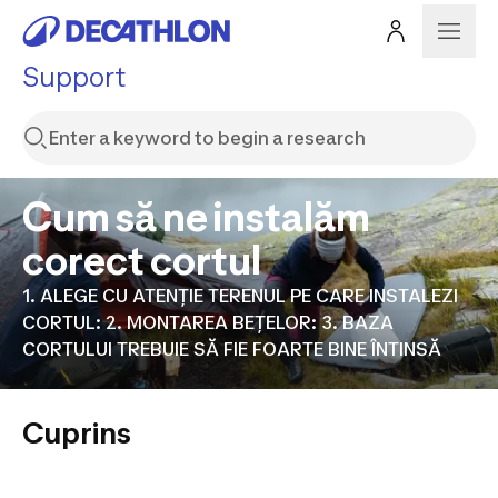
Support
Cum să ne instalăm
corect cortul
1. ALEGE CU ATENȚIE TERENUL PE CARE INSTALEZI
CORTUL: 2. MONTAREA BEȚELOR: 3. BAZA
CORTULUI TREBUIE SĂ FIE FOARTE BINE ÎNTINSĂ
Cuprins