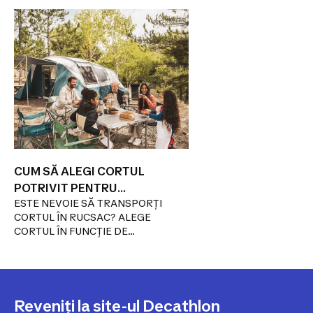
CUM SĂ ALEGI CORTUL
POTRIVIT PENTRU
ESTE NEVOIE SĂ TRANSPORȚI
DRUMETIE SAU TREKKING!
CORTUL ÎN RUCSAC? ALEGE
CORTUL ÎN FUNCȚIE DE
MĂRIMEA GRUPULUI TIPURI
DE MONTARE
Reveniți la site-ul Decathlon