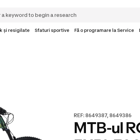
 și resigilate
Sfaturi sportive
Fă o programare la Service
REF: 8649387, 8649386
MTB-ul R