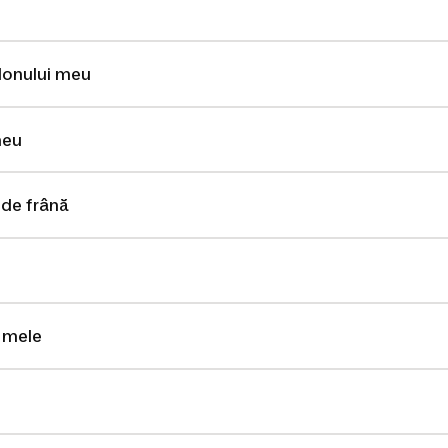
idonului meu
meu
 de frână
i mele