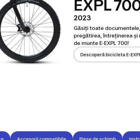
EXPL 70
2023
Găsiți toate documentele, 
pregătirea, întreținerea ș
de munte E-EXPL 700!
Descoperă bicicleta E-EXP
re
Accesorii compatibile
Piese de schimb
Instr