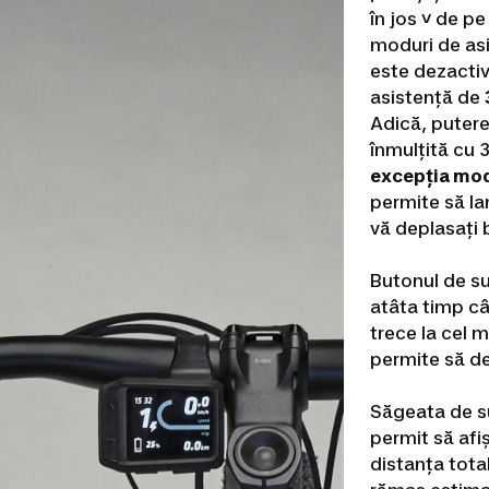
în jos
˅
de pe 
moduri de asi
este dezactiv
asistență de
Adică, puter
înmulțită cu 
excepția mod
permite să la
vă deplasați 
Butonul de s
atâta timp câ
trece la cel 
permite să de
Săgeata de 
permit să afiș
distanța tota