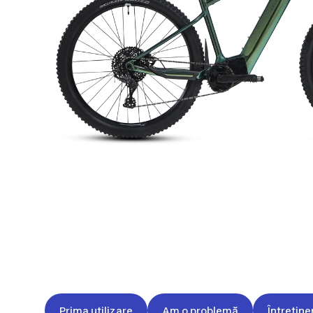
Prima utilizare
Am o problemă
Întreține