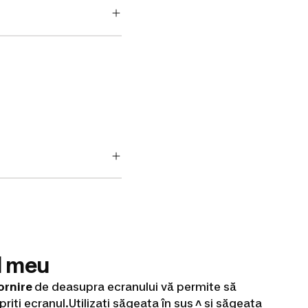
l meu
ornire
de deasupra ecranului vă permite să
opriți ecranul.Utilizați săgeata în sus
˄
și săgeata