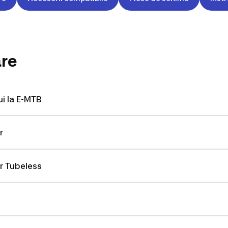
are
i la E-MTB
r
r Tubeless