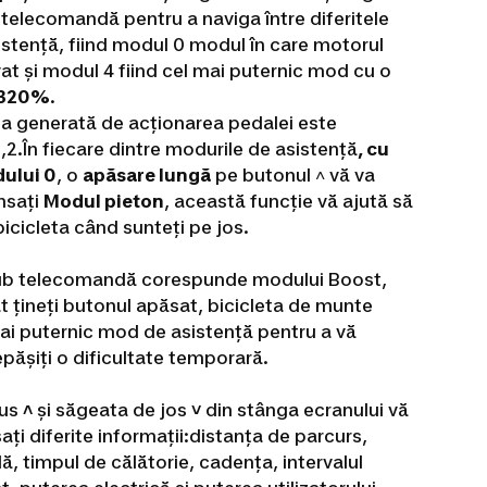
telecomandă pentru a naviga între diferitele
stență, fiind modul 0 modul în care motorul
at și modul 4 fiind cel mai puternic mod cu o
320%
.
ea generată de acționarea pedalei este
3,2.În fiecare dintre modurile de asistență
, cu
ului 0
, o
apăsare lungă
pe butonul
˄ vă va
nsați
Modul pieton
, această funcție vă ajută să
bicicleta când sunteți pe jos.
ub telecomandă corespunde modului Boost,
t țineți butonul apăsat, bicicleta de munte
mai puternic mod de asistență pentru a vă
pășiți o dificultate temporară.
sus
˄
și săgeata de jos
˅
din stânga ecranului vă
ați diferite informații:distanța de parcurs,
lă, timpul de călătorie, cadența, intervalul