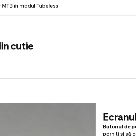
r MTB în modul Tubeless
in cutie
Ecranu
Butonul de p
porniți și să 