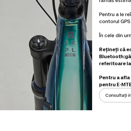
rămas estimat
Pentru a le r
contorul GPS 
În cele din u
Rețineți că e
Bluetooth:
gă
referitoare l
Pentru a afla
pentru E-MT
Consultați i