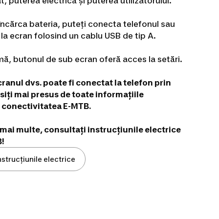
, puterea electrică și puterea utilizatorului.
eîncărca bateria, puteți conecta telefonul sau
la ecran folosind un cablu USB de tip A.
rmă, butonul de sub ecran oferă acces la setări.
cranul dvs. poate fi conectat la telefon prin
siți mai presus de toate informațiile
a conectivitatea E-MTB.
 mai multe, consultați instrucțiunile electrice
B!
nstrucțiunile electrice