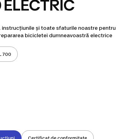
0 ELECTRIC
instrucțiunile și toate sfaturile noastre pentru
i repararea bicicletei dumneavoastră electrice
L 700
ucțiuni
Certificat de conformitate